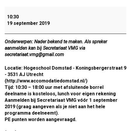
Donderdag
19
10:30
september
19 september 2019
2019
Eendaagse:
Trainingsdag
Onderwerpen: Nader bekend te maken. Als spreker
door
aanmelden kan bij Secretariaat VMG via
en
secretariaat.vmg@gmail.com
voor
VMG
Locatie: Hogeschool Domstad - Koningsbergerstraat 9
leden
- 3531 AJ Utrecht
(http://www.accomodatiedomstad.nl/)
Tijd: 10:30 – 18:00 uur met afsluitende borrel
deelname is kosteloos, lunch voor eigen rekening
Aanmelden bij Secretariaat VMG vóór 1 september
2019 (graag aangeven als je niet aan het hele
programma deelneemt).
PE punten worden aangevraagd.