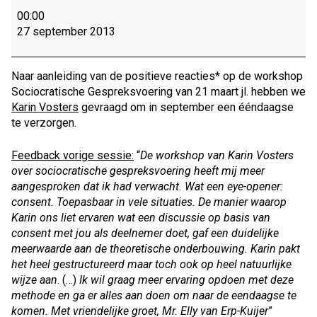
Sociocratische
00:00
Gespreksvoering
27 september 2013
-
27
september
Naar aanleiding van de positieve reacties* op de workshop
2013
Sociocratische Gespreksvoering van 21 maart jl. hebben we
Karin Vosters
gevraagd om in september een ééndaagse
te verzorgen.
Feedback vorige sessie:
“
De workshop van Karin Vosters
over sociocratische gespreksvoering heeft mij meer
aangesproken dat ik had verwacht. Wat een eye-opener:
consent. Toepasbaar in vele situaties. De manier waarop
Karin ons liet ervaren wat een discussie op basis van
consent met jou als deelnemer doet, gaf een duidelijke
meerwaarde aan de theoretische onderbouwing. Karin pakt
het heel gestructureerd maar toch ook op heel natuurlijke
wijze aan
. (…)
I
k wil graag meer ervaring opdoen met deze
methode en ga er alles aan doen om naar de eendaagse te
komen. Met vriendelijke groet, Mr. Elly van Erp-Kuijer
”