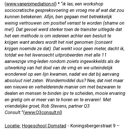
(
www.vanerpmediation.nl
) * “
ik las; een workshop
sociocratische gespreksvoering en vroeg me af wat dat zou
kunnen betekenen. Afijn, ben gegaan met betrekkelijk
weinig vertrouwen om positief verrast te worden (shame on
me!). Dat gevoel werd sterker toen de trainster uitlegde dat
het een methode is om iedereen achter een besluit te
krijgen want anders wordt het niet genomen (consent
krijgen noemde ze dat). Dat werkt voor geen meter, dacht ik,
totdat we het levensecht uitprobeerden met alle 11
aanwezige vmg-leden rondom zoiets ingewikkelds als de
uitwerking van het doel van de vmg en we uiteindelijk
wonderwel op een lijn kwamen, nadat we dat bij aanvang
absoluut niet zaten. Wondermiddel dus? Nee, dat niet maar
een nieuwe en verhelderende manier om met bezwaren te
dealen en mensen te binden ipv te scheiden, mooie ervaring
en gretig om er meer van te horen en te ervaren!. Met
vriendelijke groet, Rob Stevens, partner Q3
Consult.
”(
www.Q3consult.nl
)
Locatie:
Hogeschool Domstad
- Koningsbergerstraat 9 –