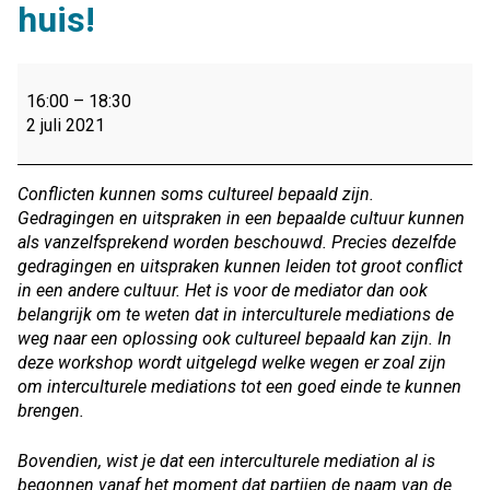
huis!
ALV
en
16:00
–
18:30
webinar
2 juli 2021
door
Ali
al
Conflicten kunnen soms cultureel bepaald zijn.
Hadaui
Gedragingen en uitspraken in een bepaalde cultuur kunnen
(lid
als vanzelfsprekend worden beschouwd. Precies dezelfde
VMG):
gedragingen en uitspraken kunnen leiden tot groot conflict
Interculturele
in een andere cultuur. Het is voor de mediator dan ook
mediation.
belangrijk om te weten dat in interculturele mediations de
Met
weg naar een oplossing ook cultureel bepaald kan zijn. In
gratis
deze workshop wordt uitgelegd welke wegen er zoal zijn
borrelpakket
om interculturele mediations tot een goed einde te kunnen
aan
brengen.
huis!
Bovendien, wist je dat een interculturele mediation al is
begonnen vanaf het moment dat partijen de naam van de