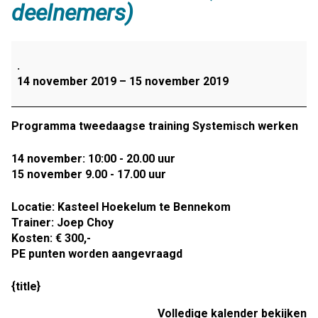
deelnemers)
Donderdag
14
.
en
14 november 2019
–
15 november 2019
vrijdag
15
november
Programma tweedaagse training Systemisch werken
2019
TWEEDAAGSE
14 november: 10:00 - 20.00 uur
TRAINING–
15 november 9.00 - 17.00 uur
Systemisch
werken
Locatie: Kasteel Hoekelum te Bennekom
(min.
Trainer: Joep Choy
12
Kosten: € 300,-
deelnemers)
PE punten worden aangevraagd
{title}
Volledige kalender bekijken