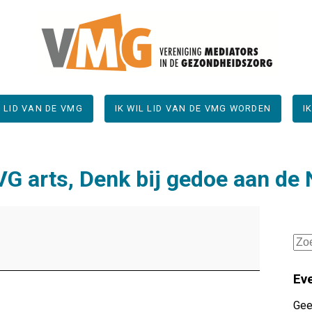
N LID VAN DE VMG
IK WIL LID VAN DE VMG WORDEN
I
G arts, Denk bij gedoe aan de
Zoe
naar
Ev
Gee