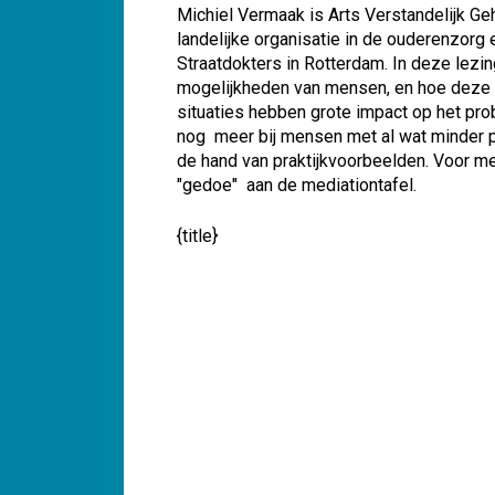
aan
Michiel Vermaak is Arts Verstandelijk Ge
de
landelijke organisatie in de ouderenzorg 
Normaalverdeling
Straatdokters in Rotterdam. In deze lezing
mogelijkheden van mensen, en hoe deze e
situaties hebben grote impact op het p
nog meer bij mensen met al wat minder p
de hand van praktijkvoorbeelden. Voor med
"gedoe" aan de mediationtafel.
{title}