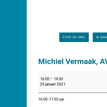
OVER DE VMG
IK BE
Michiel Vermaak, AV
Michiel
Vermaak,
16:00
–
19:30
AVG
29 januari 2021
arts,
Denk
bij
16.00-17.30 uur
gedoe