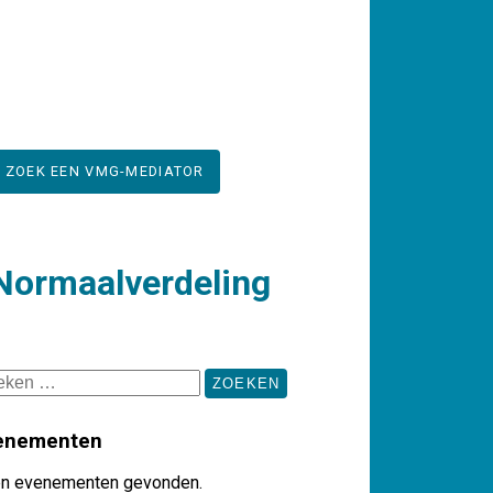
K ZOEK EEN VMG-MEDIATOR
 Normaalverdeling
ken
:
enementen
n evenementen gevonden.